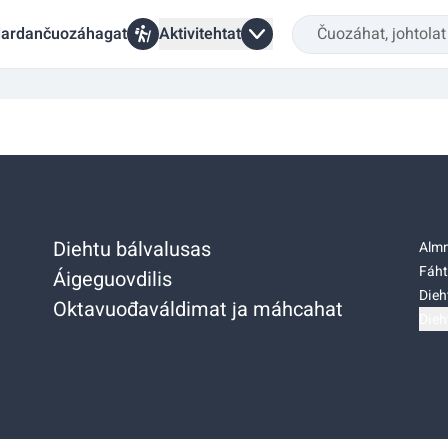
ardančuozáhagat
Aktivitehtat
Diehtu bálvalusas
Almm
Fáht
Áigeguovdilis
Dieh
Oktavuođaváldimat ja máhcahat
Dieh