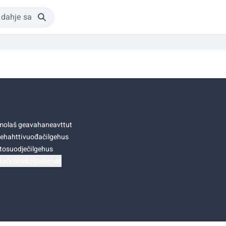
olaš geavahaneavttut
ehahttivuođačilgehus
tosuodječilgehus
točoahkkostellemat