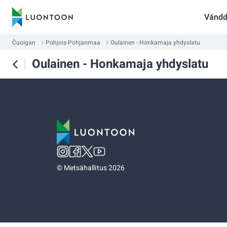
Vándd
Čuoigan
Pohjois-Pohjanmaa
Oulainen - Honkamaja yhdyslatu
Oulainen - Honkamaja yhdyslatu
©
Metsähallitus 2026