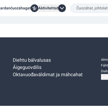
ardančuozáhagat
Aktivitehtat
Diehtu bálvalusas
Almm
Fáht
Áigeguovdilis
Dieh
Oktavuođaváldimat ja máhcahat
Dieh