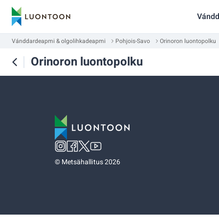
Vándd
Vánddardeapmi & olgolihkadeapmi
Pohjois-Savo
Orinoron luontopolku
Orinoron luontopolku
©
Metsähallitus 2026