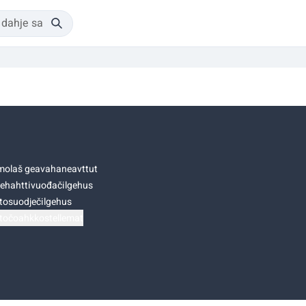
olaš geavahaneavttut
ehahttivuođačilgehus
tosuodječilgehus
točoahkkostellemat