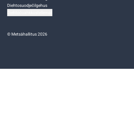
Diehtosuodječilgehus
Diehtočoahkkostellemat
©
Metsähallitus 2026