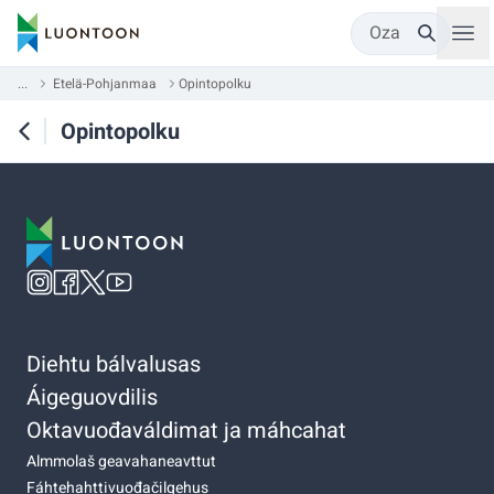
Oza
...
Etelä-Pohjanmaa
Opintopolku
Opintopolku
Diehtu bálvalusas
Áigeguovdilis
Oktavuođaváldimat ja máhcahat
Almmolaš geavahaneavttut
Fáhtehahttivuođačilgehus