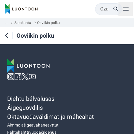
Oza
...
Satakunta
Ooviikin polku
Ooviikin polku
Diehtu bálvalusas
Áigeguovdilis
Oktavuođaváldimat ja máhcahat
Almmolaš geavahaneavttut
Fáhtehahttivuođačilgehus