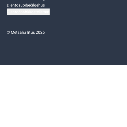
Diehtosuodječilgehus
Diehtočoahkkostellemat
©
Metsähallitus 2026