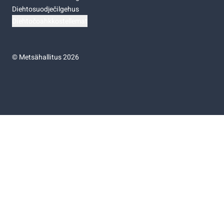
Diehtosuodječilgehus
Diehtočoahkkostellemat
©
Metsähallitus 2026