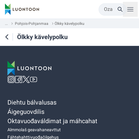
Oza
...
Pohjois-Pohjanmaa
Ölkky kävelypolku
Ölkky kävelypolku
Diehtu bálvalusas
Áigeguovdilis
Oktavuođaváldimat ja máhcahat
Almmolaš geavahaneavttut
Fáhtehahttivuođačilgehus