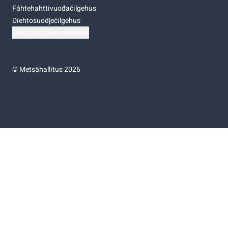
Fáhtehahttivuođačilgehus
Diehtosuodječilgehus
Diehtočoahkkostellemat
©
Metsähallitus 2026