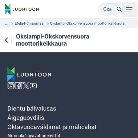
Oza
...
Etelä-Pohjanmaa
Okslampi-Okskorvensuora moottorikelkkaura
Okslampi-Okskorvensuora
moottorikelkkaura
Diehtu bálvalusas
Áigeguovdilis
Oktavuođaváldimat ja máhcahat
Almmolaš geavahaneavttut