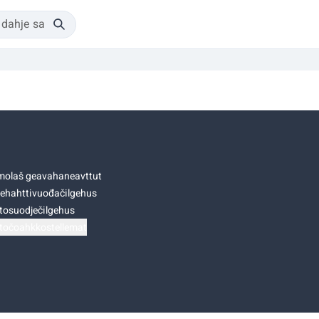
olaš geavahaneavttut
ehahttivuođačilgehus
tosuodječilgehus
točoahkkostellemat