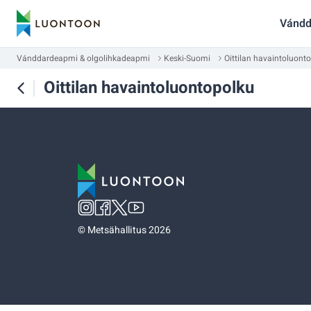
Vándd
Vánddardeapmi & olgolihkadeapmi
Keski-Suomi
Oittilan havaintoluont
Oittilan havaintoluontopolku
©
Metsähallitus 2026