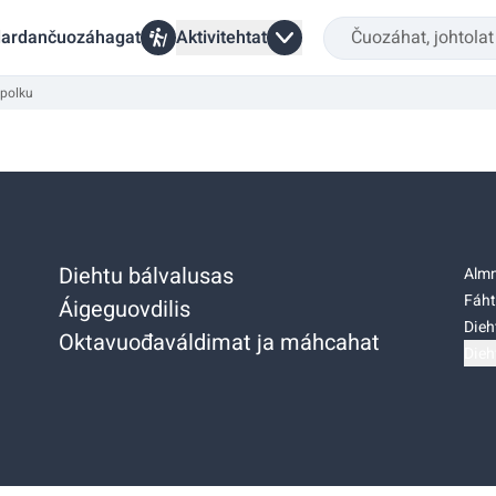
ardančuozáhagat
Aktivitehtat
opolku
Diehtu bálvalusas
Almm
Fáht
Áigeguovdilis
Dieh
Oktavuođaváldimat ja máhcahat
Dieh