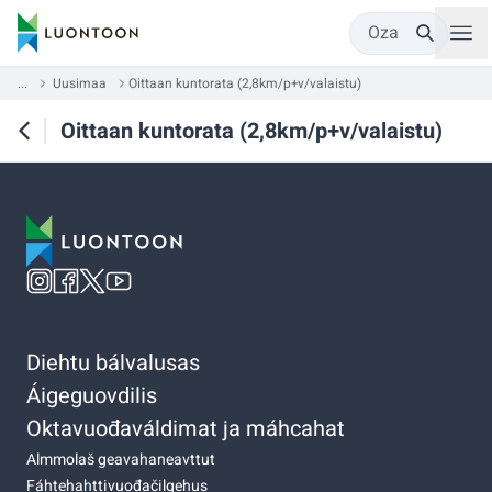
Oza
...
Uusimaa
Oittaan kuntorata (2,8km/p+v/valaistu)
Oittaan kuntorata (2,8km/p+v/valaistu)
Diehtu bálvalusas
Áigeguovdilis
Oktavuođaváldimat ja máhcahat
Almmolaš geavahaneavttut
Fáhtehahttivuođačilgehus