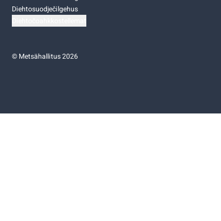
Diehtosuodječilgehus
Diehtočoahkkostellemat
©
Metsähallitus 2026