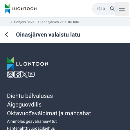
Oza
...
Pohjois-Savo
Oinasjärven valaistu latu
Oinasjärven valaistu latu
Diehtu bálvalusas
Áigeguovdilis
Oktavuođaváldimat ja máhcahat
Almmolaš geavahaneavttut
Fáhtehahttivuođačilgehus