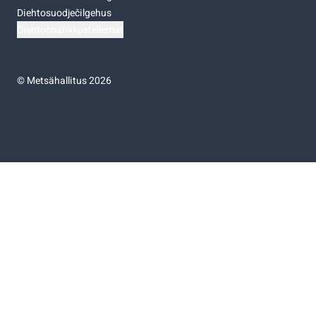
Diehtosuodječilgehus
Diehtočoahkkostellemat
©
Metsähallitus 2026