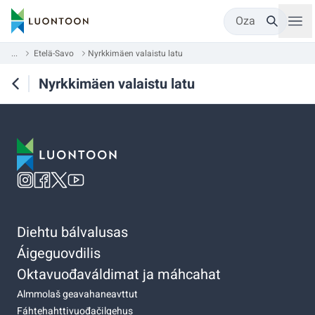
Oza
...
Etelä-Savo
Nyrkkimäen valaistu latu
Nyrkkimäen valaistu latu
Diehtu bálvalusas
Áigeguovdilis
Oktavuođaváldimat ja máhcahat
Almmolaš geavahaneavttut
Fáhtehahttivuođačilgehus