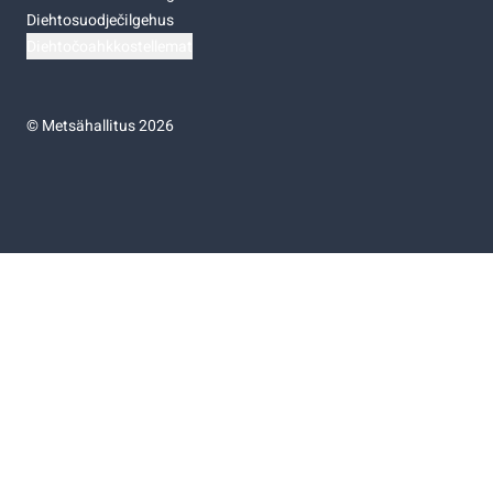
Diehtosuodječilgehus
Diehtočoahkkostellemat
©
Metsähallitus 2026