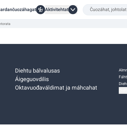
ardančuozáhagat
Aktivitehtat
ntorata
Diehtu bálvalusas
Almm
Fáht
Áigeguovdilis
Dieh
Oktavuođaváldimat ja máhcahat
Dieh