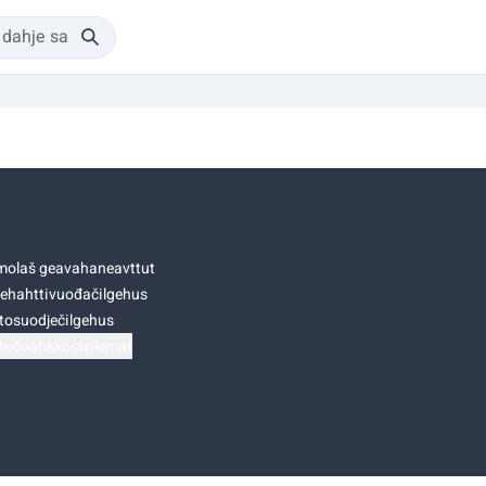
olaš geavahaneavttut
ehahttivuođačilgehus
tosuodječilgehus
točoahkkostellemat