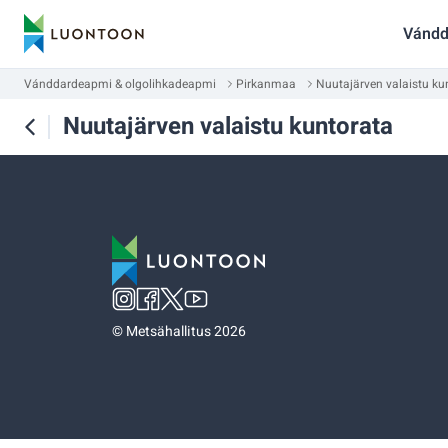
Vándd
Vánddardeapmi & olgolihkadeapmi
Pirkanmaa
Nuutajärven valaistu ku
Nuutajärven valaistu kuntorata
©
Metsähallitus 2026