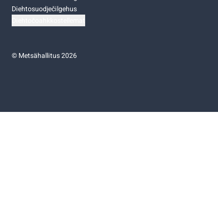
Diehtosuodječilgehus
Diehtočoahkkostellemat
©
Metsähallitus 2026