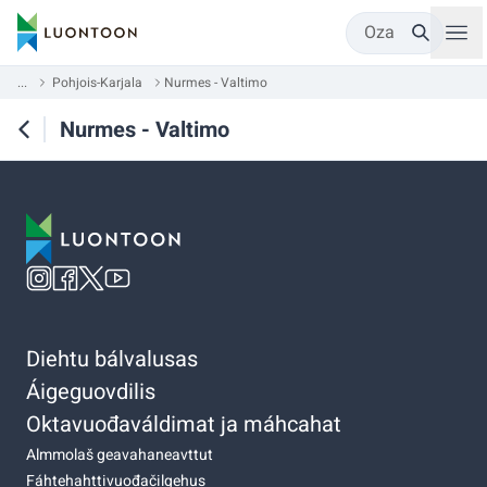
Oza
...
Pohjois-Karjala
Nurmes - Valtimo
Nurmes - Valtimo
Diehtu bálvalusas
Áigeguovdilis
Oktavuođaváldimat ja máhcahat
Almmolaš geavahaneavttut
Fáhtehahttivuođačilgehus