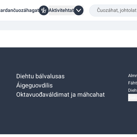
ardančuozáhagat
Aktivitehtat
Diehtu bálvalusas
Almm
Fáht
Áigeguovdilis
Dieh
Oktavuođaváldimat ja máhcahat
Dieh