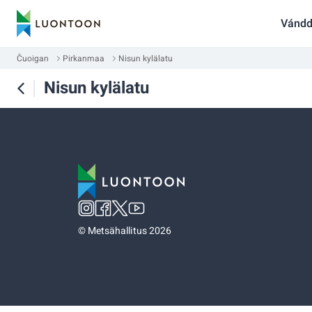
Vándd
Čuoigan
Pirkanmaa
Nisun kylälatu
Nisun kylälatu
©
Metsähallitus 2026