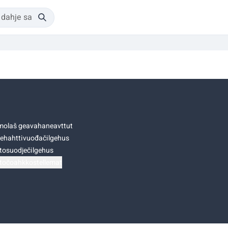
olaš geavahaneavttut
ehahttivuođačilgehus
tosuodječilgehus
točoahkkostellemat