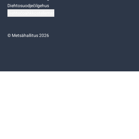
Diehtosuodječilgehus
Diehtočoahkkostellemat
©
Metsähallitus 2026