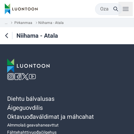
Oza
...
Pirkanmaa
Niihama - Atala
Niihama - Atala
Diehtu bálvalusas
Áigeguovdilis
Oktavuođaváldimat ja máhcahat
Almmolaš geavahaneavttut
Fáhtehahttivuođačilgehus