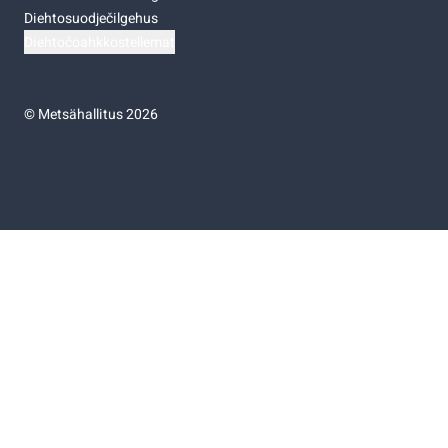
Diehtosuodječilgehus
Diehtočoahkkostellemat
©
Metsähallitus 2026