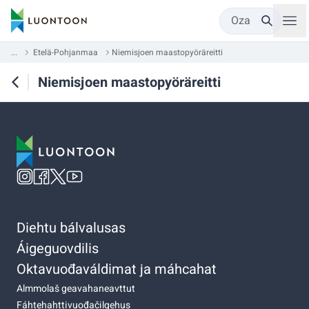
Oza
...
Etelä-Pohjanmaa
Niemisjoen maastopyöräreitti
Niemisjoen maastopyöräreitti
Diehtu bálvalusas
Áigeguovdilis
Oktavuođaváldimat ja máhcahat
Almmolaš geavahaneavttut
Fáhtehahttivuođačilgehus