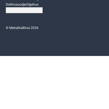
Diehtosuodječilgehus
Diehtočoahkkostellemat
©
Metsähallitus 2026