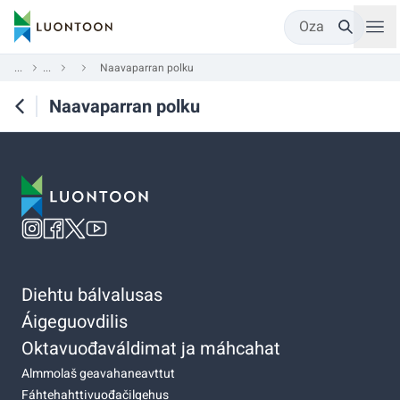
Oza
...
...
Naavaparran polku
Naavaparran polku
Diehtu bálvalusas
Áigeguovdilis
Oktavuođaváldimat ja máhcahat
Almmolaš geavahaneavttut
Fáhtehahttivuođačilgehus