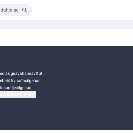
olaš geavahaneavttut
ehahttivuođačilgehus
tosuodječilgehus
točoahkkostellemat