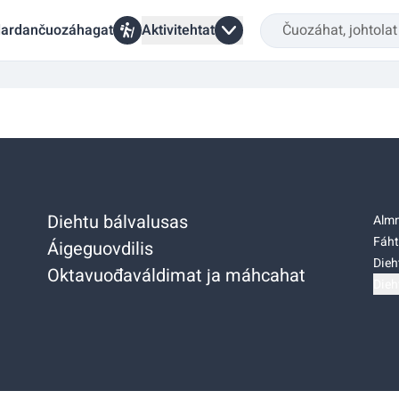
ardančuozáhagat
Aktivitehtat
Diehtu bálvalusas
Almm
Fáht
Áigeguovdilis
Dieh
Oktavuođaváldimat ja máhcahat
Dieh