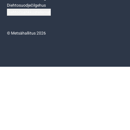
Diehtosuodječilgehus
Diehtočoahkkostellemat
©
Metsähallitus 2026