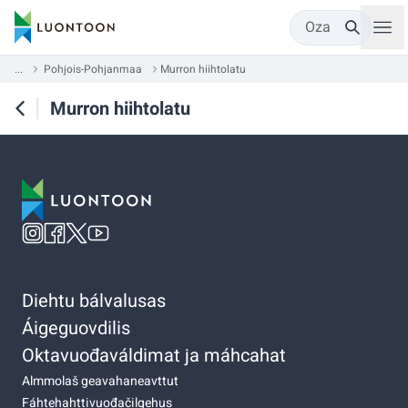
Oza
...
Pohjois-Pohjanmaa
Murron hiihtolatu
Murron hiihtolatu
Diehtu bálvalusas
Áigeguovdilis
Oktavuođaváldimat ja máhcahat
Almmolaš geavahaneavttut
Fáhtehahttivuođačilgehus