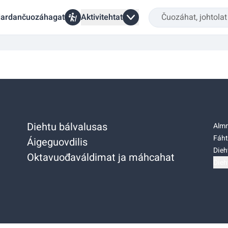
ardančuozáhagat
Aktivitehtat
Diehtu bálvalusas
Almm
Fáht
Áigeguovdilis
Dieh
Oktavuođaváldimat ja máhcahat
Dieh