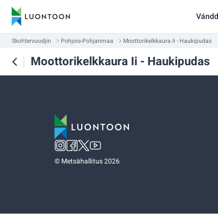
Vándd
Skohtervuodjin
Pohjois-Pohjanmaa
Moottorikelkkaura Ii - Haukipudas
Moottorikelkkaura Ii - Haukipudas
©
Metsähallitus 2026