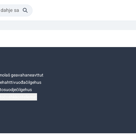
olaš geavahaneavttut
ehahttivuođačilgehus
tosuodječilgehus
točoahkkostellemat