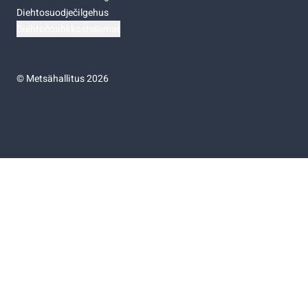
Diehtosuodječilgehus
Diehtočoahkkostellemat
©
Metsähallitus 2026