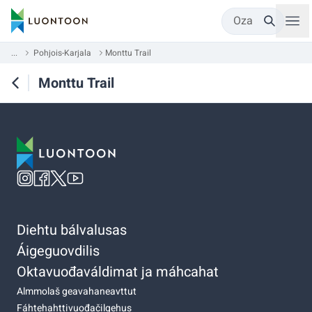
Oza
...
Pohjois-Karjala
Monttu Trail
Monttu Trail
Diehtu bálvalusas
Áigeguovdilis
Oktavuođaváldimat ja máhcahat
Almmolaš geavahaneavttut
Fáhtehahttivuođačilgehus