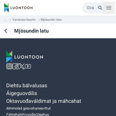
Oza
...
Varsinais-Suomi
Mjösundin latu
Mjösundin latu
Diehtu bálvalusas
Áigeguovdilis
Oktavuođaváldimat ja máhcahat
Almmolaš geavahaneavttut
Fáhtehahttivuođačilgehus