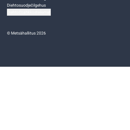
Diehtosuodječilgehus
Diehtočoahkkostellemat
©
Metsähallitus 2026