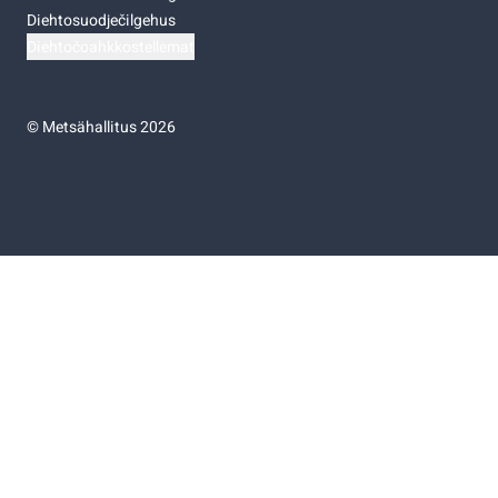
Diehtosuodječilgehus
Diehtočoahkkostellemat
©
Metsähallitus 2026