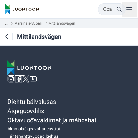
Oza
...
Varsinais-Suomi
Mittilandsvägen
Mittilandsvägen
Diehtu bálvalusas
Áigeguovdilis
Oktavuođaváldimat ja máhcahat
Almmolaš geavahaneavttut
Fáhtehahttivuođačilgehus