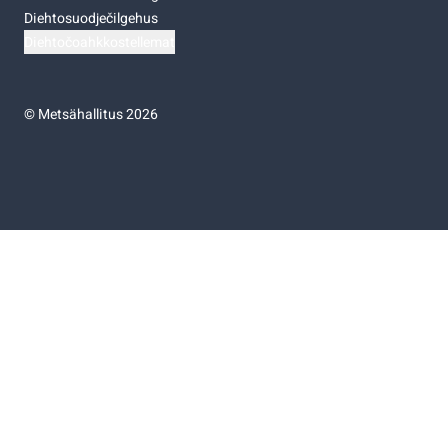
Diehtosuodječilgehus
Diehtočoahkkostellemat
©
Metsähallitus 2026