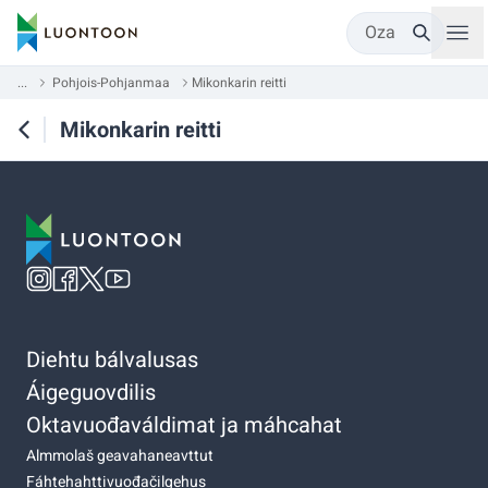
Oza
...
Pohjois-Pohjanmaa
Mikonkarin reitti
Mikonkarin reitti
Diehtu bálvalusas
Áigeguovdilis
Oktavuođaváldimat ja máhcahat
Almmolaš geavahaneavttut
Fáhtehahttivuođačilgehus