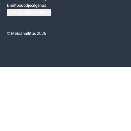
Diehtosuodječilgehus
Diehtočoahkkostellemat
©
Metsähallitus 2026