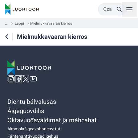
Oza
...
Lappi
Mielmukkavaaran kierros
Mielmukkavaaran kierros
Diehtu bálvalusas
Áigeguovdilis
Oktavuođaváldimat ja máhcahat
Almmolaš geavahaneavttut
Fáhtehahttivuođačilgehus