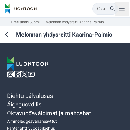
Oza
...
Varsinais-Suomi
Melonnan yhdysreitti Kaarina-Paimio
Melonnan yhdysreitti Kaarina-Paimio
Diehtu bálvalusas
Áigeguovdilis
Oktavuođaváldimat ja máhcahat
Almmolaš geavahaneavttut
Fáhtehahttivuođačilgehus