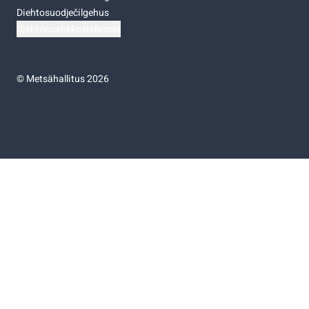
Diehtosuodječilgehus
Diehtočoahkkostellemat
©
Metsähallitus 2026