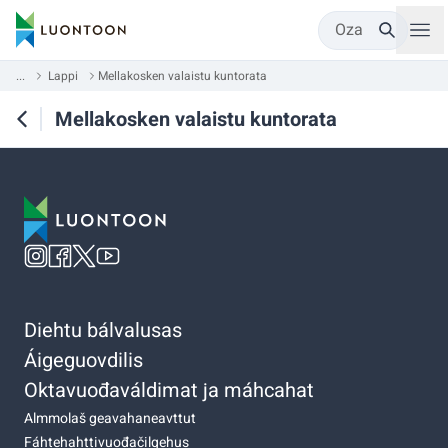
Oza
...
Lappi
Mellakosken valaistu kuntorata
Mellakosken valaistu kuntorata
Diehtu bálvalusas
Áigeguovdilis
Oktavuođaváldimat ja máhcahat
Almmolaš geavahaneavttut
Fáhtehahttivuođačilgehus