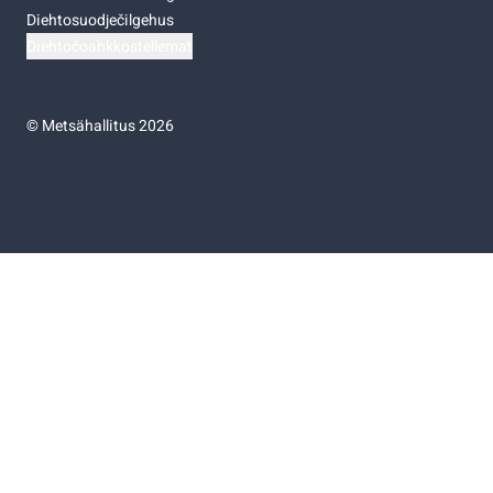
Diehtosuodječilgehus
Diehtočoahkkostellemat
©
Metsähallitus 2026