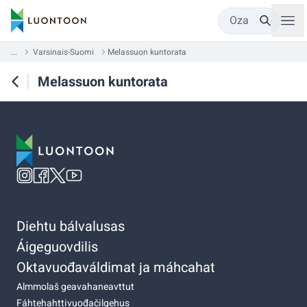
Oza
...
Varsinais-Suomi
Melassuon kuntorata
Melassuon kuntorata
Diehtu bálvalusas
Áigeguovdilis
Oktavuođaváldimat ja máhcahat
Almmolaš geavahaneavttut
Fáhtehahttivuođačilgehus