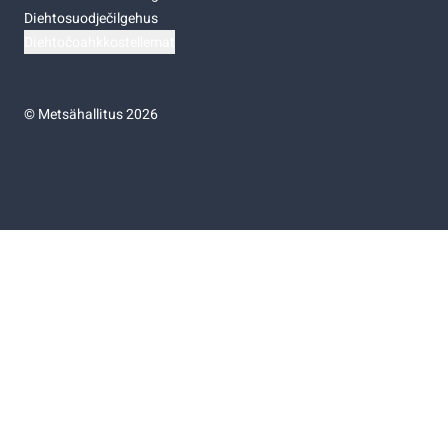
Diehtosuodječilgehus
Diehtočoahkkostellemat
©
Metsähallitus 2026