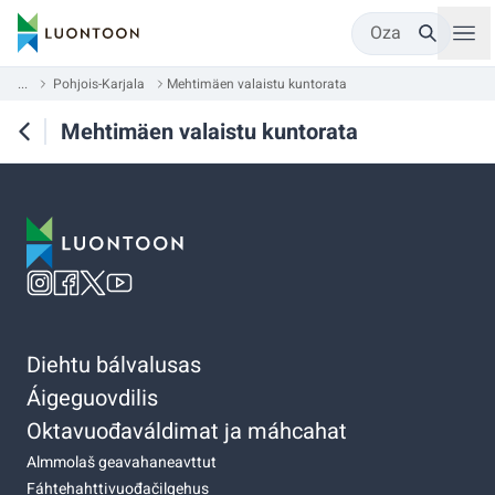
Oza
...
Pohjois-Karjala
Mehtimäen valaistu kuntorata
Mehtimäen valaistu kuntorata
Diehtu bálvalusas
Áigeguovdilis
Oktavuođaváldimat ja máhcahat
Almmolaš geavahaneavttut
Fáhtehahttivuođačilgehus