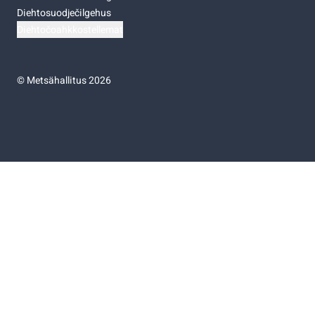
Diehtosuodječilgehus
Diehtočoahkkostellemat
©
Metsähallitus 2026