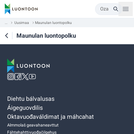
Oza
...
Uusimaa
Maunulan luontopolku
Maunulan luontopolku
Diehtu bálvalusas
Áigeguovdilis
Oktavuođaváldimat ja máhcahat
Almmolaš geavahaneavttut
Fáhtehahttivuođačilgehus