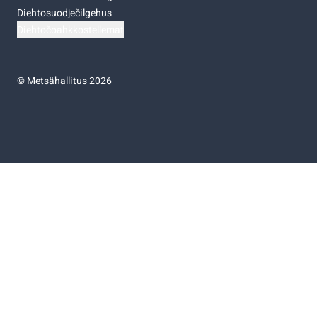
Diehtosuodječilgehus
Diehtočoahkkostellemat
©
Metsähallitus 2026