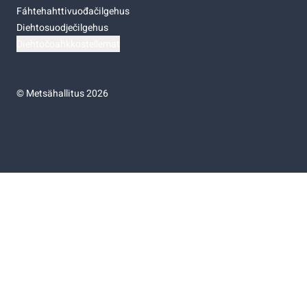
Fáhtehahttivuođačilgehus
Diehtosuodječilgehus
Diehtočoahkkostellemat
©
Metsähallitus 2026