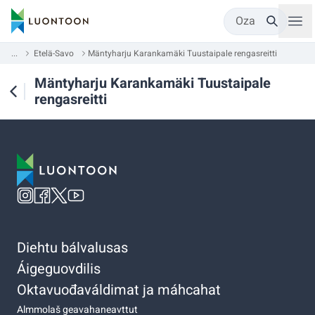
Oza
...
Etelä-Savo
Mäntyharju Karankamäki Tuustaipale rengasreitti
Mäntyharju Karankamäki Tuustaipale
rengasreitti
Diehtu bálvalusas
Áigeguovdilis
Oktavuođaváldimat ja máhcahat
Almmolaš geavahaneavttut