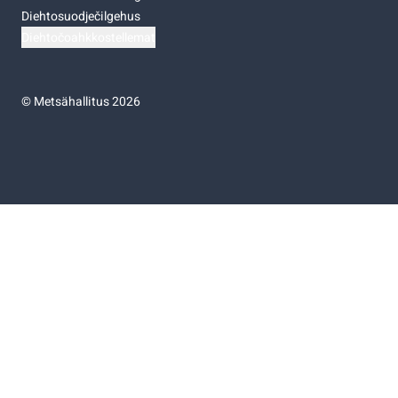
Diehtosuodječilgehus
Diehtočoahkkostellemat
©
Metsähallitus 2026