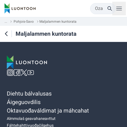
Oza
...
Pohjois-Savo
Maljalammen kuntorata
Maljalammen kuntorata
Diehtu bálvalusas
Áigeguovdilis
Oktavuođaváldimat ja máhcahat
Almmolaš geavahaneavttut
Fáhtehahttivuođačilgehus