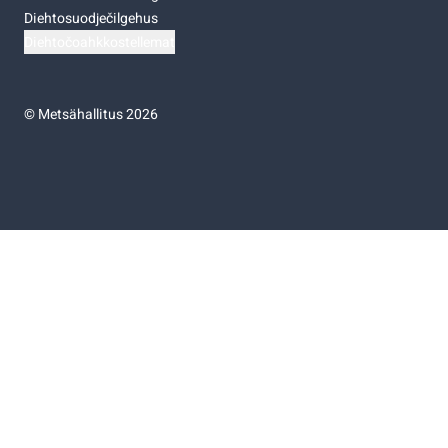
Diehtosuodječilgehus
Diehtočoahkkostellemat
©
Metsähallitus 2026