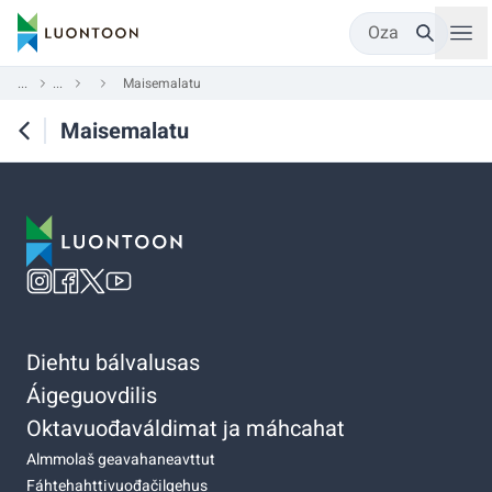
Oza
...
...
Maisemalatu
Maisemalatu
Diehtu bálvalusas
Áigeguovdilis
Oktavuođaváldimat ja máhcahat
Almmolaš geavahaneavttut
Fáhtehahttivuođačilgehus