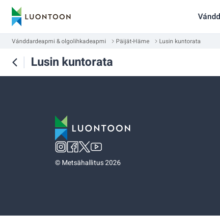
Vándd
Vánddardeapmi & olgolihkadeapmi
Päijät-Häme
Lusin kuntorata
Lusin kuntorata
©
Metsähallitus 2026