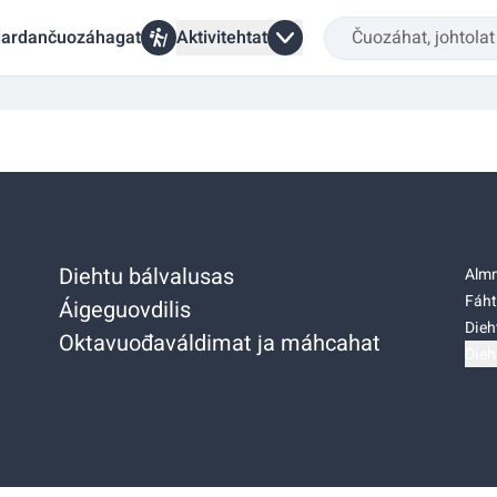
ardančuozáhagat
Aktivitehtat
Diehtu bálvalusas
Almm
Fáht
Áigeguovdilis
Dieh
Oktavuođaváldimat ja máhcahat
Dieh