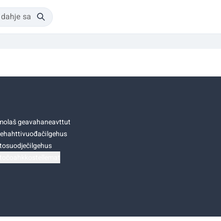
olaš geavahaneavttut
ehahttivuođačilgehus
tosuodječilgehus
točoahkkostellemat