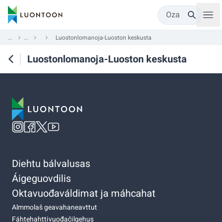
Oza
...
...
Luostonlomanoja-Luoston keskusta
Luostonlomanoja-Luoston keskusta
Diehtu bálvalusas
Áigeguovdilis
Oktavuođaváldimat ja máhcahat
Almmolaš geavahaneavttut
Fáhtehahttivuođačilgehus