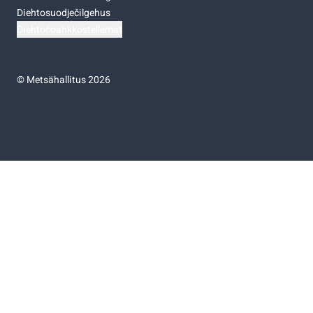
Diehtosuodječilgehus
Diehtočoahkkostellemat
©
Metsähallitus 2026