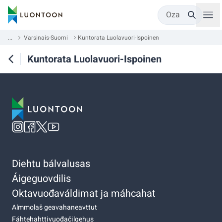
Oza
...
Varsinais-Suomi
Kuntorata Luolavuori-Ispoinen
Kuntorata Luolavuori-Ispoinen
Diehtu bálvalusas
Áigeguovdilis
Oktavuođaváldimat ja máhcahat
Almmolaš geavahaneavttut
Fáhtehahttivuođačilgehus