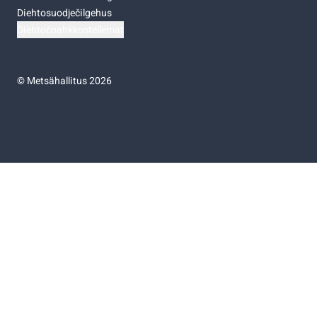
Diehtosuodječilgehus
Diehtočoahkkostellemat
©
Metsähallitus 2026