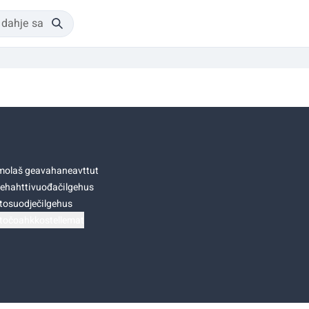
olaš geavahaneavttut
ehahttivuođačilgehus
tosuodječilgehus
točoahkkostellemat