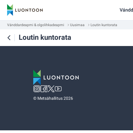
Vándd
Vánddardeapmi & olgolihkadeapmi
Uusimaa
Loutin kuntorata
Loutin kuntorata
©
Metsähallitus 2026