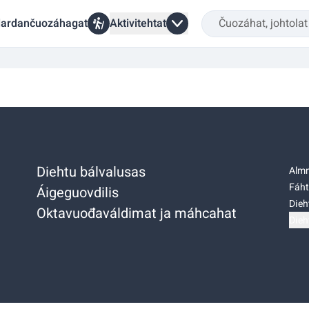
ardančuozáhagat
Aktivitehtat
Diehtu bálvalusas
Almm
Fáht
Áigeguovdilis
Dieh
Oktavuođaváldimat ja máhcahat
Dieh