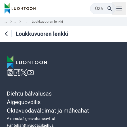
Oza
...
...
Loukkuvuoren lenkki
Loukkuvuoren lenkki
Diehtu bálvalusas
Áigeguovdilis
Oktavuođaváldimat ja máhcahat
Almmolaš geavahaneavttut
Fáhtehahttivuođačilgehus