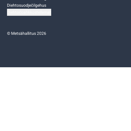
Diehtosuodječilgehus
Diehtočoahkkostellemat
©
Metsähallitus 2026