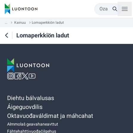
Oza
...
Kainuu
Lomaperkkiön ladut
Lomaperkkiön ladut
Diehtu bálvalusas
Áigeguovdilis
Oktavuođaváldimat ja máhcahat
Almmolaš geavahaneavttut
Fáhtehahttivuođačilgehus