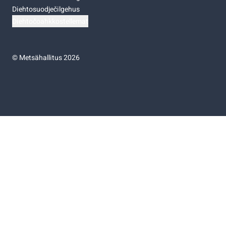
Diehtosuodječilgehus
Diehtočoahkkostellemat
©
Metsähallitus 2026