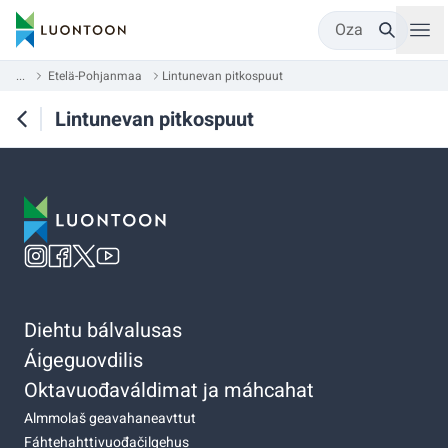
Oza
...
Etelä-Pohjanmaa
Lintunevan pitkospuut
Lintunevan pitkospuut
Diehtu bálvalusas
Áigeguovdilis
Oktavuođaváldimat ja máhcahat
Almmolaš geavahaneavttut
Fáhtehahttivuođačilgehus