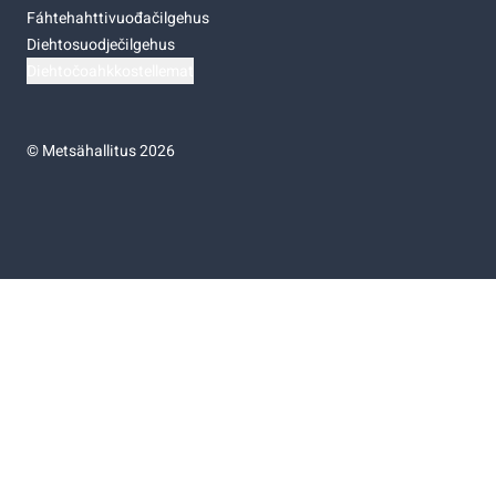
Fáhtehahttivuođačilgehus
Diehtosuodječilgehus
Diehtočoahkkostellemat
©
Metsähallitus 2026