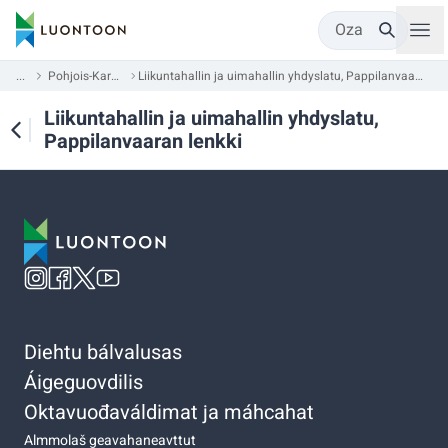
Oza
...
Pohjois-Karjala
Liikuntahallin ja uimahallin yhdyslatu, Pappilanvaaran lenkki
Liikuntahallin ja uimahallin yhdyslatu,
Pappilanvaaran lenkki
Diehtu bálvalusas
Áigeguovdilis
Oktavuođaváldimat ja máhcahat
Almmolaš geavahaneavttut