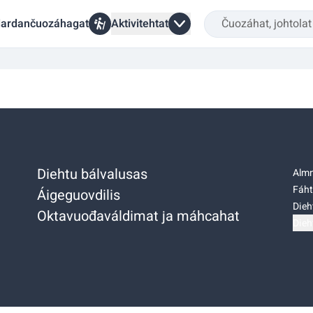
ardančuozáhagat
Aktivitehtat
Diehtu bálvalusas
Almm
Fáht
Áigeguovdilis
Dieh
Oktavuođaváldimat ja máhcahat
Dieh