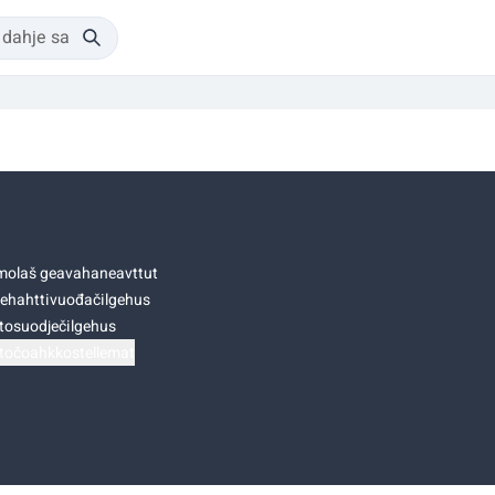
olaš geavahaneavttut
ehahttivuođačilgehus
tosuodječilgehus
točoahkkostellemat