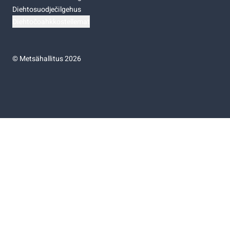
Diehtosuodječilgehus
Diehtočoahkkostellemat
©
Metsähallitus 2026