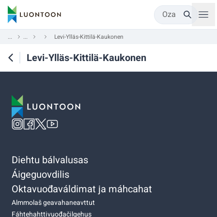
Oza
...
...
Levi-Ylläs-Kittilä-Kaukonen
Levi-Ylläs-Kittilä-Kaukonen
Diehtu bálvalusas
Áigeguovdilis
Oktavuođaváldimat ja máhcahat
Almmolaš geavahaneavttut
Fáhtehahttivuođačilgehus