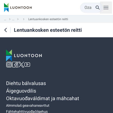
Oza
...
...
Lentuankosken esteetön reitti
Lentuankosken esteetön reitti
Diehtu bálvalusas
Áigeguovdilis
Oktavuođaváldimat ja máhcahat
Almmolaš geavahaneavttut
Fáhtehahttivuođačilgehus