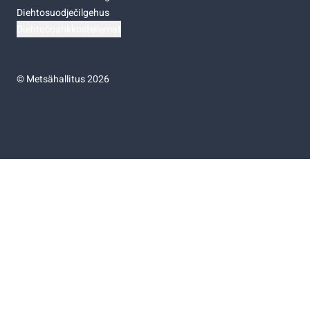
Diehtosuodječilgehus
Diehtočoahkkostellemat
©
Metsähallitus 2026