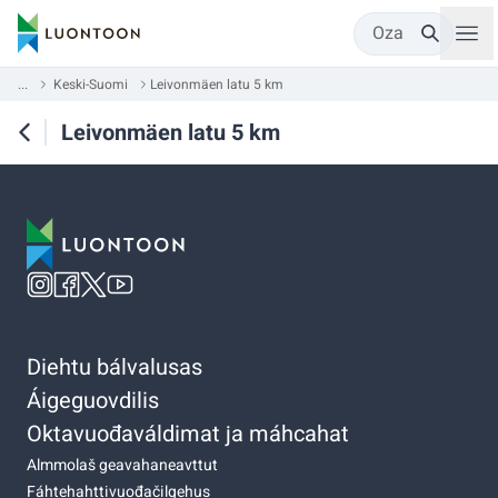
Oza
...
Keski-Suomi
Leivonmäen latu 5 km
Leivonmäen latu 5 km
Diehtu bálvalusas
Áigeguovdilis
Oktavuođaváldimat ja máhcahat
Almmolaš geavahaneavttut
Fáhtehahttivuođačilgehus