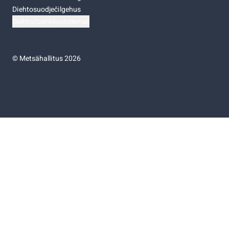
Diehtosuodječilgehus
Diehtočoahkkostellemat
©
Metsähallitus 2026