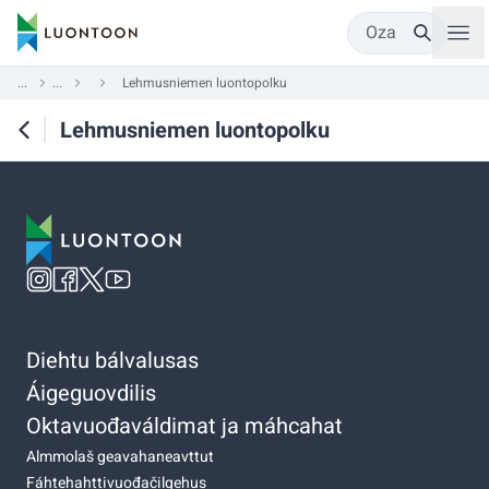
Oza
...
...
Lehmusniemen luontopolku
Lehmusniemen luontopolku
Diehtu bálvalusas
Áigeguovdilis
Oktavuođaváldimat ja máhcahat
Almmolaš geavahaneavttut
Fáhtehahttivuođačilgehus