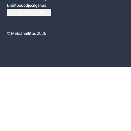
Diehtosuodječilgehus
Diehtočoahkkostellemat
©
Metsähallitus 2026