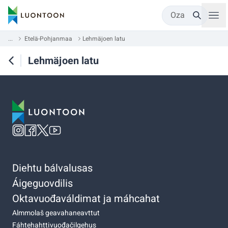
Oza
...
Etelä-Pohjanmaa
Lehmäjoen latu
Lehmäjoen latu
Diehtu bálvalusas
Áigeguovdilis
Oktavuođaváldimat ja máhcahat
Almmolaš geavahaneavttut
Fáhtehahttivuođačilgehus