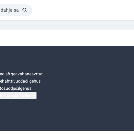
olaš geavahaneavttut
ehahttivuođačilgehus
tosuodječilgehus
točoahkkostellemat