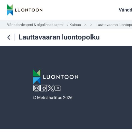
Vándd
Vánddardeapmi & olgolihkadeapmi
Kainuu
Lauttavaaran luontop
Lauttavaaran luontopolku
©
Metsähallitus 2026