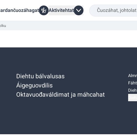
ardančuozáhagat
Aktivitehtat
olku
Diehtu bálvalusas
Almm
Fáht
Áigeguovdilis
Dieh
Oktavuođaváldimat ja máhcahat
Dieh