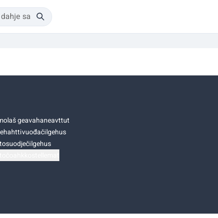
olaš geavahaneavttut
ehahttivuođačilgehus
tosuodječilgehus
točoahkkostellemat