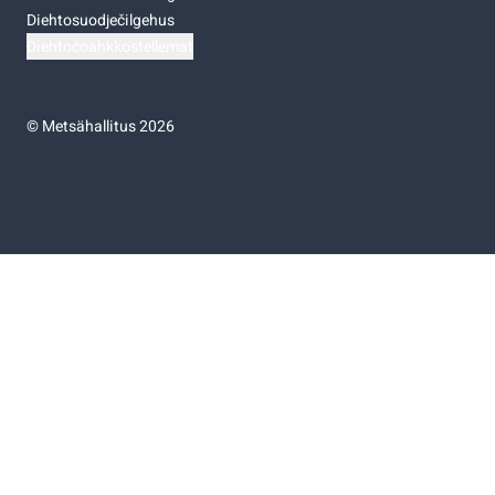
Diehtosuodječilgehus
Diehtočoahkkostellemat
©
Metsähallitus 2026