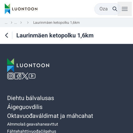
Oza
...
...
Laurinmäen ketopolku 1,6km
Laurinmäen ketopolku 1,6km
Diehtu bálvalusas
Áigeguovdilis
Oktavuođaváldimat ja máhcahat
Almmolaš geavahaneavttut
Fáhtehahttivuođačilgehus