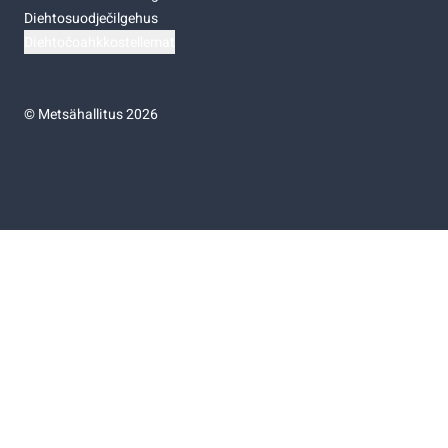
Diehtosuodječilgehus
Diehtočoahkkostellemat
©
Metsähallitus 2026