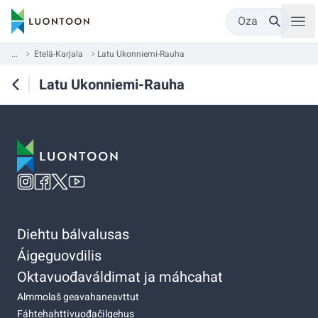
Oza
...
Etelä-Karjala
Latu Ukonniemi-Rauha
Latu Ukonniemi-Rauha
Diehtu bálvalusas
Áigeguovdilis
Oktavuođaváldimat ja máhcahat
Almmolaš geavahaneavttut
Fáhtehahttivuođačilgehus